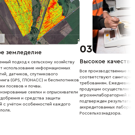
03
ое земледелие
Высокое качество
нный подход к сельскому хозяйству
т использование информационных
Все производственные пр
гий, датчиков, спутникового
соответствуют санитарны
инга (GPS, ГЛОНАСС) и беспилотников
требованиям. Ежедневный 
нки посевов и почвы.
продукции осуществляетс
изированные сеялки и опрыскиватели
агрохимлабораторией хоз
удобрения и средства защиты
подтвержден результатам
й с учётом особенностей каждого
аккредитованных лаборат
 поля.
Россельхознадзора.