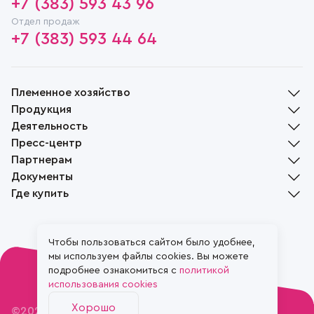
+7 (383) 593 43 96
Отдел продаж
+7 (383) 593 44 64
Племенное хозяйство
Продукция
История
Деятельность
Руководство
Молочная продукция
Пресс-центр
Награды
Мясная продукция
Растениеводство
Партнерам
Социальная ответственность
Хлебобулочная продукция
Животноводство
Новости
Музей
Документы
Растениеводство
Переработка
СМИ о нас
Доска объявлений
Вакансии
Племенной скот
Где купить
Реализация
Жизнь села
Контакты
Файлы cookie
Пчеловодство
Вопрос-ответ
Политика конфиденциальности
Фирменные магазины
Положение об обработке и защите персональных данных
Наши партнеры
Чтобы пользоваться сайтом было удобнее,
мы используем файлы cookies. Вы можете
подробнее ознакомиться с
политикой
использования cookies
Хорошо
©2026. ЗАО племзавод «Ирмень»