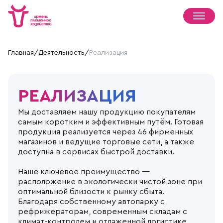
Главная
/
Деятельность
/
Реализация
РЕАЛИЗАЦИЯ
Племенное хозяйство
Продукция
Мы доставляем нашу продукцию покупателям
История
Деятельность
самым коротким и эффективным путём. Готовая
Руководство
Молочная продукция
продукция реализуется через 46 фирменных
Пресс-центр
Награды
Мясная продукция
Растениеводство
магазинов и ведущие торговые сети, а также
Партнерам
Социальная ответственность
Хлебобулочная продукция
Животноводство
доступна в сервисах быстрой доставки.
Новости
Музей
Документы
Растениеводство
Переработка
СМИ о нас
Доска объявлений
Вакансии
Племенной скот
Где купить
Реализация
Наше ключевое преимущество —
Жизнь села
Контакты
Файлы cookie
Пчеловодство
расположение в экологически чистой зоне при
Вопрос-ответ
Политика конфиденциальности
Фирменные магазины
оптимальной близости к рынку сбыта.
Хозяйство
Положение об обработке и защите персональных данных
Наши партнеры
Благодаря собственному автопарку с
рефрижераторам, современным складам с
+7 (383) 593 43 96
климат-контролем и отлаженной логистике,