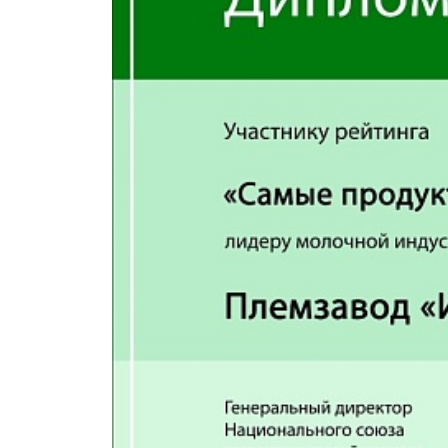
Вопрос-ответ
Партнерам
Доку
Доска объявлений
Файлы
Поли
конф
Полож
и защ
данн