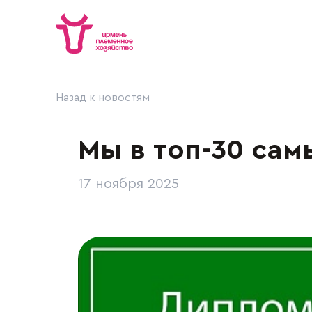
Назад к новостям
Мы в топ-30 сам
Племенное хозяйство
Прод
История
Молоч
17 ноября 2025
Руководство
Мясна
Награды
Хлебо
Социальная
прод
ответственность
Расте
Музей
Племе
Вакансии
Пчело
Контакты