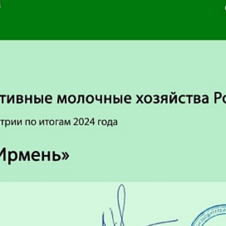
менты
Где купить
 cookie
Фирменные магази
тика
Наши партнеры
иденциальности
ение об обработке
ите персональных
ых