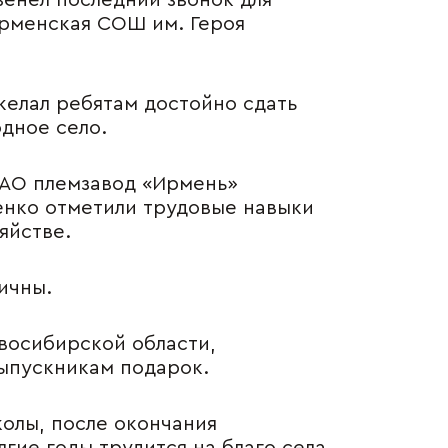
енел последний звонок для
Ирменская СОШ им. Героя
ны
желал ребятам достойно сдать
одное село.
ЗАО племзавод «Ирмень»
енко отметили трудовые навыки
яйстве.
ичны.
восибирской области,
ыпускникам подарок.
олы, после окончания