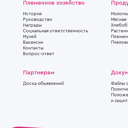
Племенное хозяйство
Прод
История
Молочн
Руководство
Мясная
Награды
Хлебоб
Социальная ответственность
Растен
Музей
Племен
Вакансии
Пчелов
Контакты
Вопрос-ответ
Партнерам
Доку
Доска объявлений
Файлы 
Полити
Положе
и защи