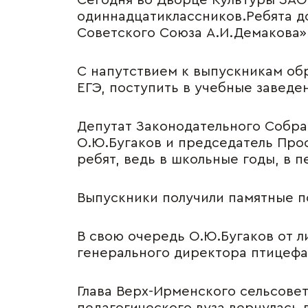
Сегодня во Дворце Культуры ЗАО
Вопрос-ответ
одиннадцатиклассников.Ребята д
Советского Союза А.И.Демакова»
Партнерам
Доку
Доска объявлений
Файлы
С напутствием к выпускникам обр
Поли
ЕГЭ, поступить в учебные заведе
конф
Полож
Депутат Законодательного Собра
и защ
О.Ю.Бугаков и председатель Про
данн
ребят, ведь в школьные годы, в п
Выпускники получили памятные п
В свою очередь О.Ю.Бугаков от 
генерального директора птицефа
Глава Верх-Ирменского сельсове