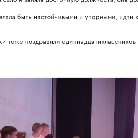
 село и заняла достойную должность, она дол
лала быть настойчивыми и упорными, идти к 
ики тоже поздравили одиннадцатиклассников