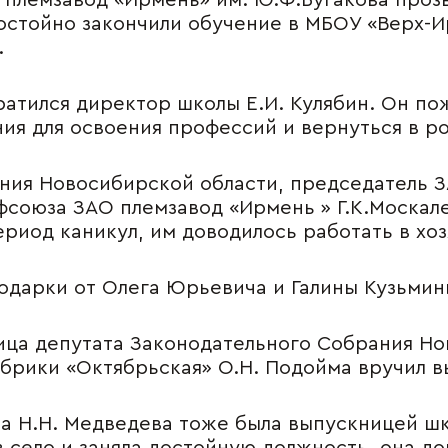
 племзавод «Ирмень» им. Ю.Ф.Бугакова прозв
остойно закончили обучение в МБОУ «Верх-
.
менты
Где купить
 cookie
Фирменные магази
атился директор школы Е.И. Кулябин. Он по
тика
Наши партнеры
ния для освоения профессий и вернуться в р
иденциальности
ение об обработке
ния Новосибирской области, председатель 
ите персональных
фсоюза ЗАО племзавод «Ирмень » Г.К.Москал
ых
ериод каникул, им доводилось работать в хоз
одарки от Олега Юрьевича и Галины Кузьмин
лица депутата Законодательного Собрания Но
брики «Октябрьская» О.Н. Подойма вручил в
та Н.Н. Медведева тоже была выпускницей шк