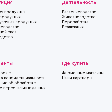
укция
Деятельность
ая продукция
Растениеводство
 продукция
Животноводство
улочная продукция
Переработка
иеводство
Реализация
ной скот
одство
менты
Где купить
cookie
Фирменные магазины
ка конфиденциальности
Наши партнеры
ние об обработке
те персональных данных