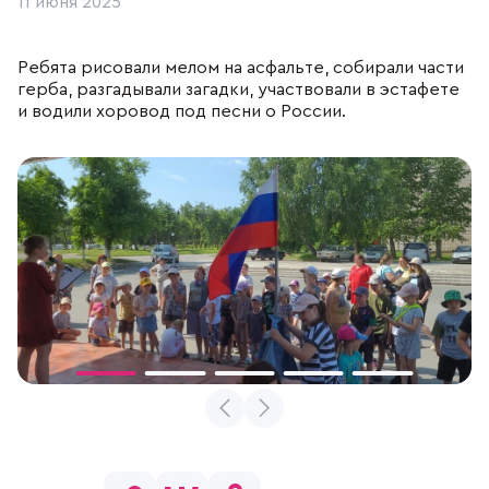
11 июня 2025
Отдел продаж
+7 (383) 593 44 64
Ребята рисовали мелом на асфальте, собирали части
герба, разгадывали загадки, участвовали в эстафете
и водили хоровод под песни о России.