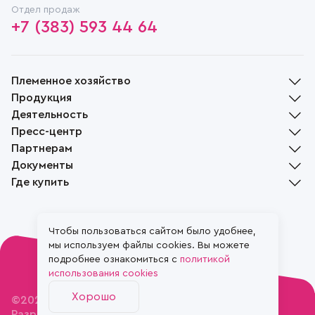
Отдел продаж
+7 (383) 593 44 64
Племенное хозяйство
Продукция
История
Деятельность
Руководство
Молочная продукция
Пресс-центр
Награды
Мясная продукция
Растениеводство
Партнерам
Социальная ответственность
Хлебобулочная продукция
Животноводство
Новости
Музей
Документы
Растениеводство
Переработка
СМИ о нас
Доска объявлений
Вакансии
Племенной скот
Где купить
Реализация
Жизнь села
Контакты
Файлы cookie
Пчеловодство
Вопрос-ответ
Политика конфиденциальности
Фирменные магазины
Положение об обработке и защите персональных данных
Наши партнеры
Чтобы пользоваться сайтом было удобнее,
мы используем файлы cookies. Вы можете
подробнее ознакомиться с
политикой
использования cookies
Хорошо
©2026. ЗАО племзавод «Ирмень»
Разработка и дизайн
Космос–Веб