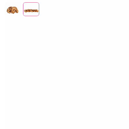
Отдел продаж
+7 (383) 593 44 64
Печенье «Курабье»
250 гр / 1 кг
Наши поля — наше преимущество. На Ирменских полях мы
выращиваем пшеницу, которая поступает в пекарню нашего
предприятия, где из собственной муки выпекается живой
хлеб, пышная сдоба и вкуснейшие кондитерские изделия!
Печенье «Курабье» от племзавода «ИРМЕНЬ» —
рассыпчатое, тающее во рту печенье. Нежное курабье —
это всегда актуальное дополнение к чаю, готовое к подаче.
Калории
Белки
Жиры
Углеводы
520,0
6,0
29,0
57,0
кКал
грамм
грамм
грамма
Пищевая ценность на 100 г