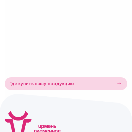
Состав
Мука пшеничная в/с, маргарин, сахар-песок, соль
поваренная пищевая, яйца куриные, натрий двууглекислый,
повидло, ванилин, вода
Хранение
15 суток при температуре от +15 до +21 °С
Где купить нашу продукцию