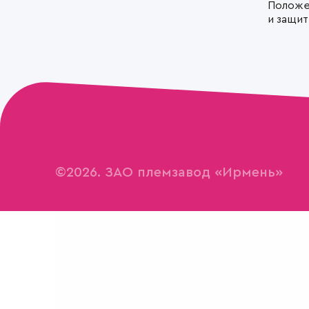
Положе
и защи
©2026. ЗАО племзавод «Ирмень»