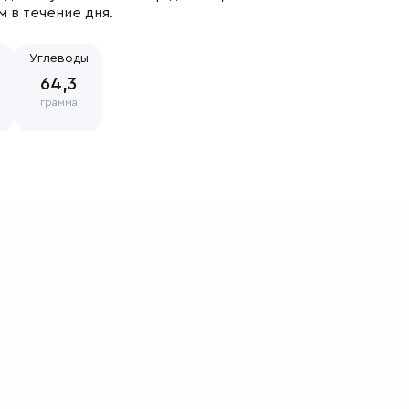
 в течение дня.
Углеводы
ны
64,3
грамма
ахар-песок, маргарин, масло подсолнечное, дрожжи
локо, соль поваренная пищевая, ванилин