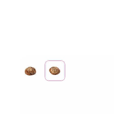
Вопрос-ответ
Партнерам
Доку
Доска объявлений
Файлы
Поли
конф
Полож
и защ
данн