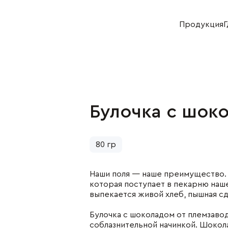
Продукция
Г
Хозяйство
Отдел продаж
+7 (383) 593 43 96
+7 (383) 593 44 64
Булочка с шок
укция
Деятельность
ная продукция
Растениеводство
я продукция
Животноводство
80 гр
булочная
Переработка
укция
Реализация
Наши поля — наше преимущество.
ниеводство
которая поступает в пекарню наше
нной скот
выпекается живой хлеб, пышная с
водство
Булочка с шоколадом от племзавод
соблазнительной начинкой. Шокола