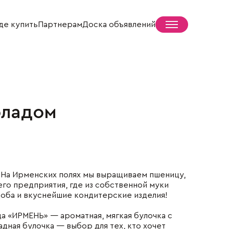
де купить
Партнерам
Доска объявлений
оладом
Пресс-центр
Новости
СМИ о нас
Жизнь села
 На Ирменских полях мы выращиваем пшеницу,
го предприятия, где из собственной муки
доба и вкуснейшие кондитерские изделия!
а «ИРМЕНЬ» — ароматная, мягкая булочка с
дная булочка — выбор для тех, кто хочет