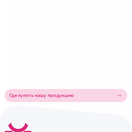
Пищевая ценность на 100 г
Состав
Мука пшеничная высшего сорта, дрожжи хлебопекарные,
соль поваренная пищевая, сахар-песок, маргарин, молоко
сухое, яйца куриные, повидло яблочное, вода, ванилин,
масло подсолнечное
Хранение
3 суток при температуре не ниже +6 °С
Где купить нашу продукцию