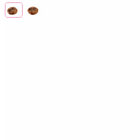
Отдел продаж
+7 (383) 593 44 64
Пирог «Праздничный» с повидлом
300 гр
Наши поля — наше преимущество. На Ирменских полях мы
выращиваем пшеницу, которая поступает в пекарню нашего
предприятия, где из собственной муки выпекается живой
хлеб, пышная сдоба и вкуснейшие кондитерские изделия!
Пирог «Праздничный» с повидлом от племзавода «ИРМЕНЬ»
— крупный, красивый открытый пирог на сдобном щедрым
слоем начинки — нежного яблочного повидла. Идеальный
центр сладкого стола для семейного чаепития.
Калории
Белки
Жиры
Углеводы
335,0
8,1
6,9
63,2
кКал
грамм
грамм
грамма