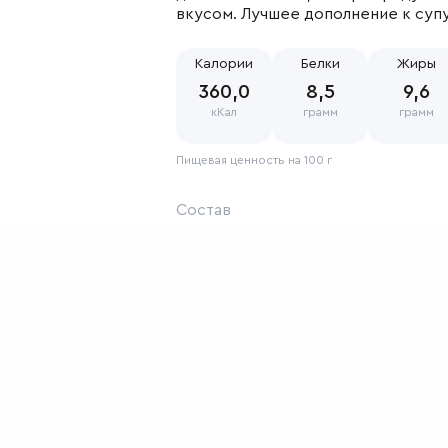
вкусом. Лучшее дополнение к супу
менты
Где купить
Калории
Белки
Жиры
 cookie
360,0
Фирменные магази
8,5
9,6
тика
кКал
Наши партнеры
грамм
грамм
иденциальности
ение об обработке
Пищевая ценность на 100 г
ите персональных
ых
Состав
Мука пшеничная высшего сорта, дрожжи
песок, маргарин, сухое молоко, вода, 
Хранение
2 суток при температуре не ниже +6 °С