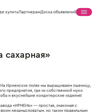
де купить
Партнерам
Доска объявлений
 сахарная»
Пресс-центр
Новости
СМИ о нас
Жизнь села
 На Ирменских полях мы выращиваем пшеницу,
го предприятия, где из собственной муки
доба и вкуснейшие кондитерские изделия!
завода «ИРМЕНЬ» — простая, знакомая с
 своим незамысловатым, но таким правильным