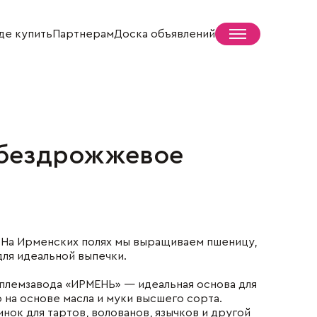
де купить
Партнерам
Доска объявлений
 бездрожжевое
Пресс-центр
Новости
СМИ о нас
Жизнь села
 На Ирменских полях мы выращиваем пшеницу,
для идеальной выпечки.
племзавода «ИРМЕНЬ» — идеальная основа для
на основе масла и муки высшего сорта.
нок для тартов, волованов, язычков и другой