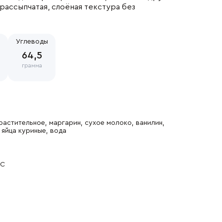
рассыпчатая, слоёная текстура без
Углеводы
ны
64,5
грамма
растительное, маргарин, сухое молоко, ванилин,
 яйца куриные, вода
°С