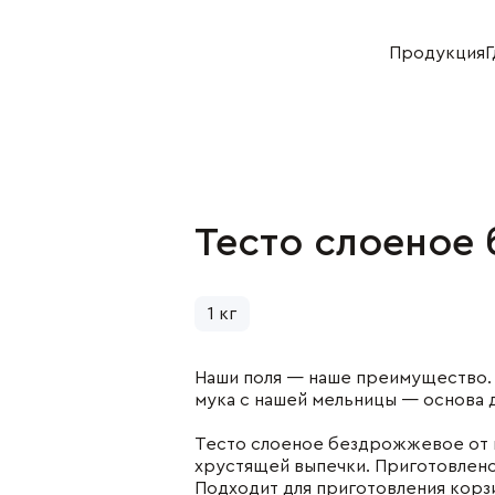
Продукция
Г
Хозяйство
Отдел продаж
+7 (383) 593 43 96
+7 (383) 593 44 64
Тесто слоеное
укция
Деятельность
ная продукция
Растениеводство
я продукция
Животноводство
1 кг
булочная
Переработка
укция
Реализация
Наши поля — наше преимущество.
ниеводство
мука с нашей мельницы — основа 
нной скот
водство
Тесто слоеное бездрожжевое от 
хрустящей выпечки. Приготовлено 
Подходит для приготовления корзи