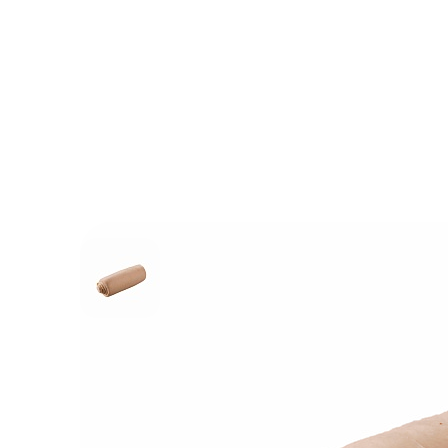
Вопрос-ответ
Партнерам
Доку
Доска объявлений
Файлы
Поли
конф
Полож
и защ
данн