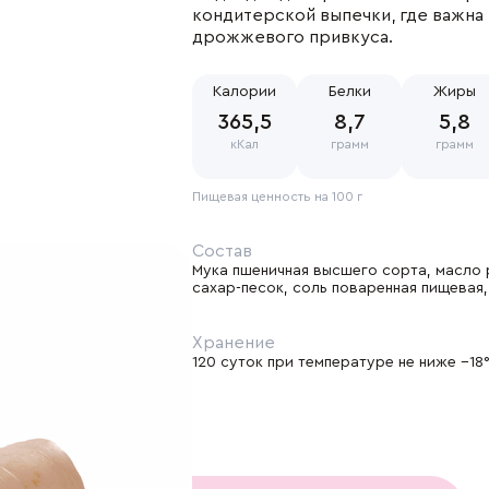
кондитерской выпечки, где важна 
дрожжевого привкуса.
менты
Где купить
Калории
Белки
Жиры
 cookie
Фирменные магази
365,5
8,7
5,8
тика
Наши партнеры
кКал
грамм
грамм
иденциальности
ение об обработке
Пищевая ценность на 100 г
ите персональных
ых
Состав
Мука пшеничная высшего сорта, масло 
сахар-песок, соль поваренная пищевая,
Хранение
120 суток при температуре не ниже −18