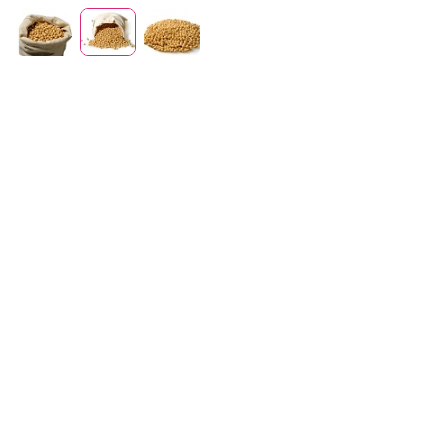
Отдел продаж
+7 (383) 593 44 64
Горох
Наши поля — наше преимущество. Мы выращиваем
высокобелковые культуры на плодородных землях, что
позволяет получить продукт с отличными пищевыми и
кормовыми характеристиками.
Горох от племзавода «ИРМЕНЬ» — ценный источник
растительного белка. Горох представлен сортом «Джекпот»
(РС-3), который ценится за высокое содержание белка и
стабильную урожайность. Зерно соответствует 1 классу.
Основные показатели: влажность 13%, сорность до 1%.
Горох кормовой – содержание протеина от 88% и выше,
клетчатка от 7% и выше. Сорта отличаются высокой
адаптивностью и отличным белковым составом.
Горох используется как для пищевых, так и для кормовых
целей: кулинария, производство круп, кормление