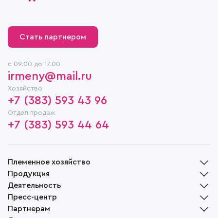
Стать партнером
c 09.00 до 17.00
irmeny@mail.ru
Хозяйство
+7 (383) 593 43 96
Отдел продаж
+7 (383) 593 44 64
Племенное хозяйство
Продукция
История
Деятельность
Руководство
Молочная продукция
Пресс-центр
Награды
Мясная продукция
Растениеводство
Партнерам
Социальная ответственность
Хлебобулочная продукция
Животноводство
Новости