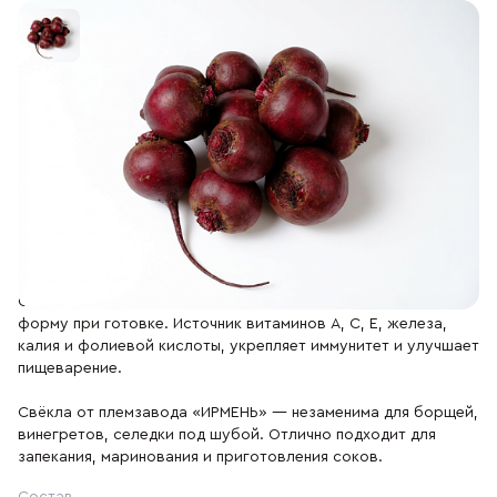
Отдел продаж
+7 (383) 593 44 64
Свекла столовая свежая
Наши поля — наше преимущество. Мы выращиваем свёклу
на плодородной ирменской земле и бережно храним её в
современном овощехранилище с полным контролем
климата. Сорт «Кестрел» известен высоким качеством и
устойчивостью. Корнеплоды ровные, цилиндрические, с
ярко-красной кожицей и однородной темно-красной
мякотью без колец.
Свёкла имеет мягкий сладкий вкус и прекрасно держит
форму при готовке. Источник витаминов A, C, E, железа,
калия и фолиевой кислоты, укрепляет иммунитет и улучшает
пищеварение.
Свёкла от племзавода «ИРМЕНЬ» — незаменима для борщей,
винегретов, селедки под шубой. Отлично подходит для
запекания, маринования и приготовления соков.