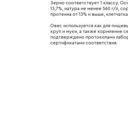
Зерно соответствует 1 классу. Ос
13,7%, натура не менее 560 г/л, 
менты
протеина от 13% и выше, клетчатка
Где купить
 cookie
Овес используется как для пищевы
Фирменные магази
круп и муки, а также кормление 
тика
Наши партнеры
подтверждено протоколами лабор
иденциальности
сертификатами соответствия.
ение об обработке
ите персональных
ых
Где купить нашу продукцию