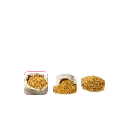
Вопрос-ответ
Партнерам
Доку
Доска объявлений
Файлы
Поли
конф
Полож
и защ
данн