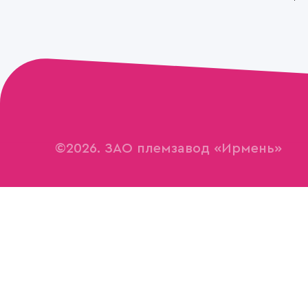
©2026. ЗАО племзавод «Ирмень»