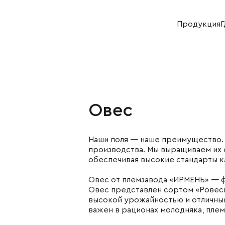
Продукция
Г
Хозяйство
Отдел продаж
+7 (383) 593 43 96
+7 (383) 593 44 64
Овес
укция
Деятельность
ная продукция
Растениеводство
Наши поля — наше преимущество.
я продукция
Животноводство
производства. Мы выращиваем их
булочная
Переработка
обеспечивая высокие стандарты ка
укция
Реализация
ниеводство
Овес от племзавода «ИРМЕНЬ» — ф
нной скот
Овес представлен сортом «Ровесни
высокой урожайностью и отличны
водство
важен в рационах молодняка, пле