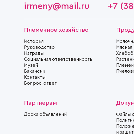
irmeny@mail.ru
+7 (38
Племенное хозяйство
Прод
История
Молочн
Руководство
Мясная
Награды
Хлебоб
Социальная ответственность
Растен
Музей
Племен
Вакансии
Пчелов
Контакты
Вопрос-ответ
Партнерам
Доку
Доска объявлений
Файлы 
Полити
Положе
и защи