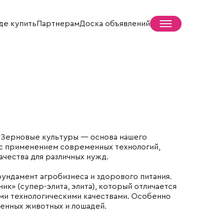
де купить
Партнерам
Доска объявлений
Пресс-центр
Новости
 Зерновые культуры — основа нашего
СМИ о нас
 с применением современных технологий,
Жизнь села
чества для различных нужд.
ундамент агробизнеса и здорового питания.
к» (супер-элита, элита), который отличается
ми технологическими качествами. Особенно
менных животных и лошадей.