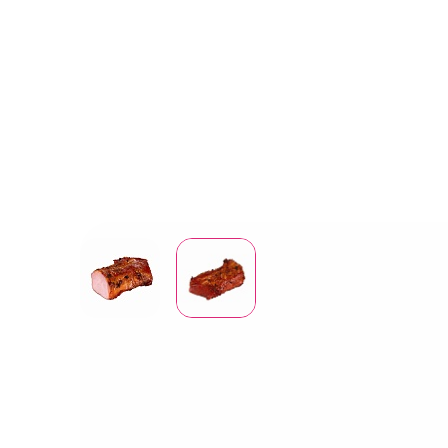
Вопрос-ответ
Партнерам
Доку
Доска объявлений
Файлы
Поли
конф
Полож
и защ
данн