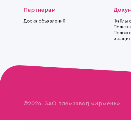
Партнерам
Доку
Доска объявлений
Файлы 
Полити
Положе
и защи
©2026. ЗАО племзавод «Ирмень»