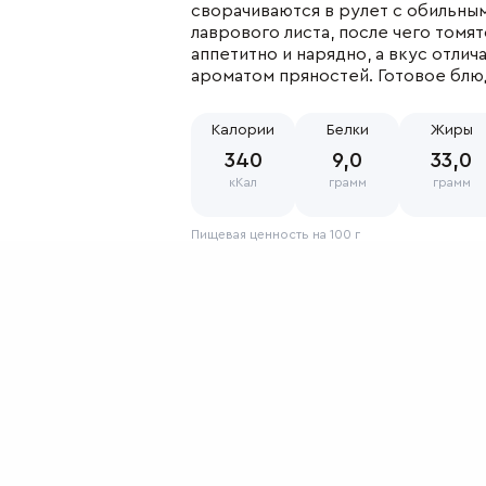
сворачиваются в рулет с обильны
лаврового листа, после чего томят
менты
аппетитно и нарядно, а вкус отл
Где купить
ароматом пряностей. Готовое блюд
 cookie
Фирменные магази
тика
Наши партнеры
Калории
Белки
Жиры
иденциальности
340
9,0
33,0
ение об обработке
кКал
грамм
грамм
ите персональных
ых
Пищевая ценность на 100 г
Состав
Свинина в/с, специи
Оболочка: пергамент, терм/уп
Хранение
При температуре от 0 до +6℃ - 10 суто
после нарушения целостности батона не
соблюдении условий хранения.