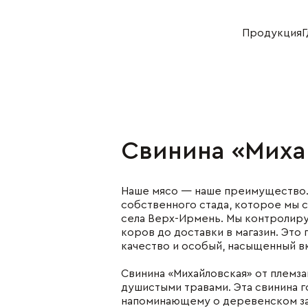
Продукция
Г
Хозяйство
Отдел продаж
+7 (383) 593 43 96
+7 (383) 593 44 64
Свинина «Миха
укция
Деятельность
ная продукция
Растениеводство
Наше мясо — наше преимущество. 
я продукция
Животноводство
собственного стада, которое мы 
булочная
Переработка
села Верх-Ирмень. Мы контролиру
укция
Реализация
коров до доставки в магазин. Это
ниеводство
качество и особый, насыщенный в
нной скот
Свинина «Михайловская» от племз
водство
душистыми травами. Эта свинина г
напоминающему о деревенском за