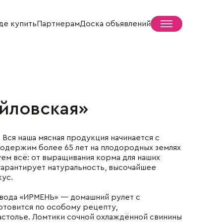
де купить
Партнерам
Доска объявлений
йловская»
Пресс-центр
Новости
Вся наша мясная продукция начинается с
СМИ о нас
содержим более 65 лет на плодородных землях
Жизнь села
ем всё: от выращивания корма для наших
 гарантирует натуральность, высочайшее
кус.
авода «ИРМЕНЬ» — домашний рулет с
отовится по особому рецепту,
столье. Ломтики сочной охлаждённой свинины