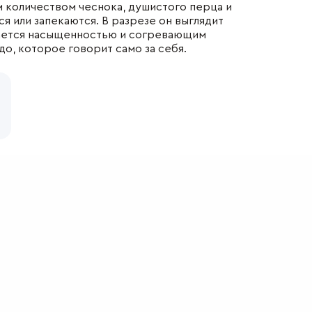
м количеством чеснока, душистого перца и
ся или запекаются. В разрезе он выглядит
ичается насыщенностью и согревающим
о, которое говорит само за себя.
ны
к, в вакуумной упаковке — 15 суток. Срок годности
 более 72 ч в пределах срока годности при