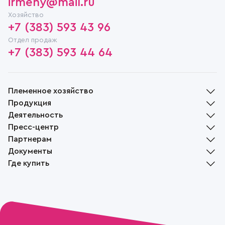
irmeny@mail.ru
Хозяйство
+7 (383) 593 43 96
Отдел продаж
+7 (383) 593 44 64
Племенное хозяйство
Продукция
История
Деятельность
Руководство
Молочная продукция
Пресс-центр
Награды
Мясная продукция
Растениеводство
Партнерам
Социальная ответственность
Хлебобулочная продукция
Животноводство
Новости
Музей
Документы
Растениеводство
Переработка
СМИ о нас
Доска объявлений
Вакансии
Племенной скот
Где купить
Реализация
Жизнь села
Контакты
Файлы cookie
Пчеловодство
Вопрос-ответ
Политика конфиденциальности
Фирменные магазины
Положение об обработке и защите персональных данных
Наши партнеры