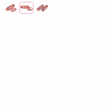
Отдел продаж
+7 (383) 593 44 64
Колбаса «Молочная»
Наше мясо — наше преимущество. Вся наша мясная
продукция начинается с собственного стада, которое мы
содержим более 65 лет на плодородных землях села Верх-
Ирмень. Мы контролируем всё: от выращивания корма для
наших коров до доставки в магазин. Это гарантирует
натуральность, высочайшее качество и особый, насыщенный
вкус.
Колбаса «Молочная» от ЗАО племзавод «ИРМЕНЬ» —
классика для ежедневного стола. Наши вареные колбасы
изготовлены по традиционным рецептам из натурального
охлажденного мяса собственного производства. Благодаря
бережной технологии и отсутствию искусственных
добавок, они обладают нежным, чистым вкусом и
аппетитным ароматом. Идеальный выбор для быстрых и
вкусных бутербродов, салатов и горячих блюд.