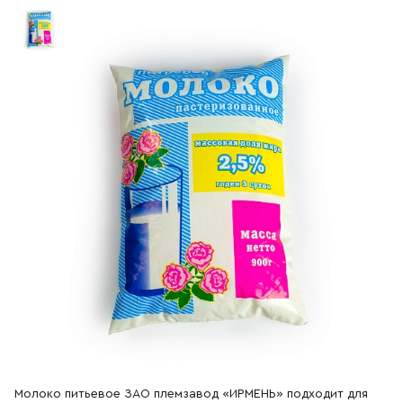
Отдел продаж
+7 (383) 593 44 64
Молоко питьевое 0,9 кг. м.д.ж.
2,5%
900 гр
Наше молоко — наше преимущество. Вся наша продукция
начинается с собственного стада, которое мы содержим
более 65 лет на плодородных землях села Верх-Ирмень. Мы
контролируем всё: от выращивания корма для наших коров
до доставки в магазин. Это гарантирует натуральность,
высочайшее качество и особый, насыщенный вкус.
Это пастеризованное молоко сохраняет пользу и тот самый
«Ирменский» сливочный вкус, но с пониженным
содержанием жира. Бережная обработка позволяет
продлить срок хранения без ущерба для качества.
Молоко питьевое ЗАО племзавод «ИРМЕНЬ» подходит для