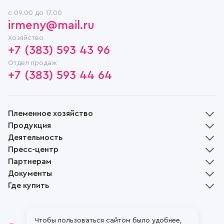
c 09.00 до 17.00
irmeny@mail.ru
Хозяйство
+7 (383) 593 43 96
Отдел продаж
+7 (383) 593 44 64
Племенное хозяйство
Продукция
История
Деятельность
Руководство
Молочная продукция
Пресс-центр
Награды
Мясная продукция
Растениеводство
Партнерам
Социальная ответственность
Хлебобулочная продукция
Животноводство
Новости
Музей
Документы
Растениеводство
Переработка
СМИ о нас
Доска объявлений
Вакансии
Племенной скот
Где купить
Реализация
Жизнь села
Контакты
Файлы cookie
Пчеловодство
Вопрос-ответ
Политика конфиденциальности
Фирменные магазины
Положение об обработке и защите персональных данных
Наши партнеры
Чтобы пользоваться сайтом было удобнее,