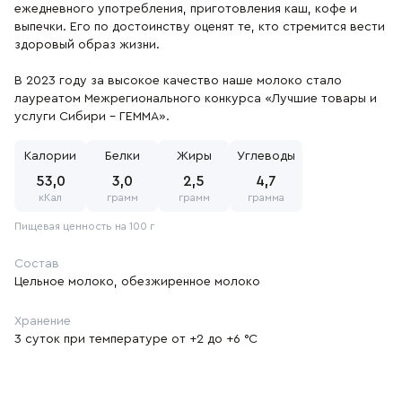
ежедневного употребления, приготовления каш, кофе и
выпечки. Его по достоинству оценят те, кто стремится вести
здоровый образ жизни.
В 2023 году за высокое качество наше молоко стало
лауреатом Межрегионального конкурса «Лучшие товары и
услуги Сибири – ГЕММА».
Калории
Белки
Жиры
Углеводы
53,0
3,0
2,5
4,7
кКал
грамм
грамм
грамма
Пищевая ценность на 100 г
Состав
Цельное молоко, обезжиренное молоко
Хранение
3 суток при температуре от +2 до +6 °С