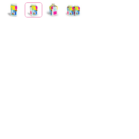
Отдел продаж
+7 (383) 593 44 64
Сметана 0,45 кг. м.д.ж. 15%
450 гр
Наше молоко — наше преимущество. Вся наша продукция
начинается с собственного стада, которое мы содержим
более 65 лет на плодородных землях села Верх-Ирмень. Мы
контролируем всё: от выращивания корма для наших коров
до доставки в магазин. Это гарантирует натуральность,
высочайшее качество и особый, насыщенный вкус.
Классическая сметана оптимальной жирности. Густая, с
однородной текстурой и богатым сливочным вкусом.
Универсальный продукт для повседневного и праздничного
стола. Ее по достоинству оценят ценители традиционного
вкуса.
В 2021 году за высокое качество наша сметана стала