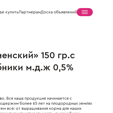
де купить
Партнерам
Доска объявлений
енский» 150 гр.с
Пресс-центр
бники м.д.ж 0,5%
Новости
СМИ о нас
Жизнь села
. Вся наша продукция начинается с
содержим более 65 лет на плодородных землях
ем всё: от выращивания корма для наших