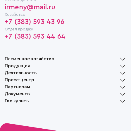
c 09.00 до 17.00
irmeny@mail.ru
Хозяйство
+7 (383) 593 43 96
Отдел продаж
+7 (383) 593 44 64
Племенное хозяйство
Продукция
История
Деятельность
Руководство
Молочная продукция
Пресс-центр
Награды
Мясная продукция
Растениеводство
Партнерам
Социальная ответственность
Хлебобулочная продукция
Животноводство
Новости
Музей
Документы
Растениеводство
Переработка
СМИ о нас
Доска объявлений
Вакансии
Племенной скот
Где купить
Реализация
Жизнь села
Контакты
Файлы cookie
Пчеловодство
Вопрос-ответ
Политика конфиденциальности
Фирменные магазины
Положение об обработке и защите персональных данных
Наши партнеры