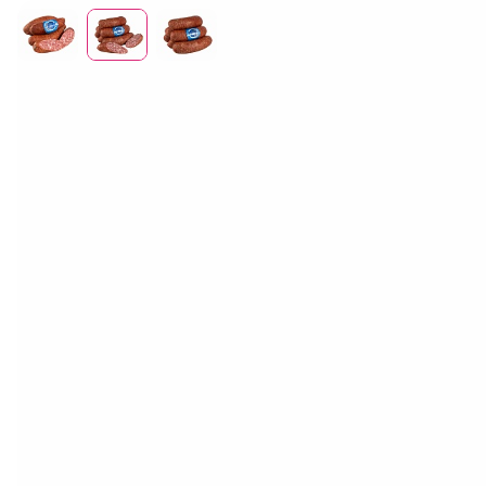
Отдел продаж
+7 (383) 593 44 64
Колбаски ветчинные «Пикник»
Наше мясо — наше преимущество. Вся наша мясная
продукция начинается с собственного стада, которое мы
содержим более 65 лет на плодородных землях села Верх-
Ирмень. Мы контролируем всё: от выращивания корма для
наших коров до доставки в магазин. Это гарантирует
натуральность, высочайшее качество и особый, насыщенный
вкус.
Колбаски ветчинные «Пикник» от ЗАО племзавод «ИРМЕНЬ»
— идеальный акцент вашего пикника или дачного ужина!
Наши колбаски — это полностью готовое решение для тех,
кто ценит насыщенный вкус и не любит долгой подготовки.
Мы используем натуральное копчение и отборное мясо
своего стада, чтобы добиться насыщенного, пряного вкуса
и плотной консистенции. Наш собственный цех и строгий
контроль на всех этапах — гарантия высочайшего качества