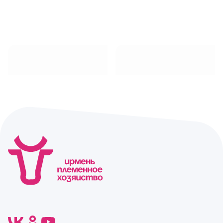
Колбаса «Домашняя
Колбаса
с печенью»
«Застольная»