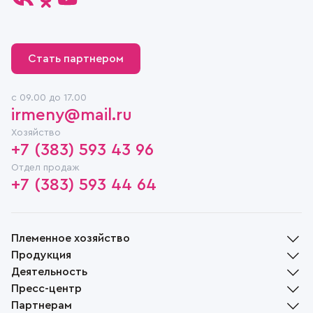
Стать партнером
c 09.00 до 17.00
irmeny@mail.ru
Хозяйство
+7 (383) 593 43 96
Отдел продаж
+7 (383) 593 44 64
Племенное хозяйство
Продукция
История
Деятельность
Руководство
Молочная продукция
Пресс-центр
Награды
Мясная продукция
Растениеводство
Партнерам
Социальная ответственность
Хлебобулочная продукция
Животноводство