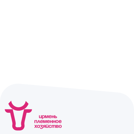
Отдел продаж
+7 (383) 593 44 64
Сыр мягкий
Сыр творожный
Кавказский м.д.ж.
Сливочный «Крем
45% (в сухом
чиз» м.д.ж.в сухом
веществе)
веществе 60%
290 гр
150 гр